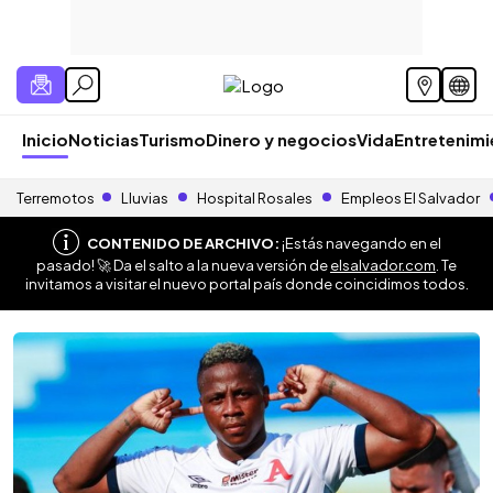
Inicio
Noticias
Turismo
Dinero y negocios
Vida
Entretenim
Terremotos
Lluvias
Hospital Rosales
Empleos El Salvador
CONTENIDO DE ARCHIVO:
¡Estás navegando en el
pasado! 🚀 Da el salto a la nueva versión de
elsalvador.com
. Te
invitamos a visitar el nuevo portal país donde coincidimos todos.