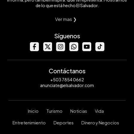
de lo que está hecho El Salvador.
Ver mas ❯
Síguenos
Contáctanos
+503 7854 0662
anunciate@elsalvador.com
Inicio
Turismo
Noticias
Vida
Entretenimiento
Deportes
Dinero y Negocios