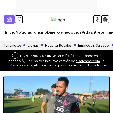
Inicio
Noticias
Turismo
Dinero y negocios
Vida
Entretenim
Terremotos
Lluvias
Hospital Rosales
Empleos El Salvador
CONTENIDO DE ARCHIVO:
¡Estás navegando en el
pasado! 🚀 Da el salto a la nueva versión de
elsalvador.com
. Te
invitamos a visitar el nuevo portal país donde coincidimos todos.