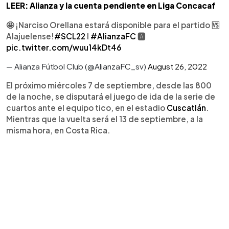
LEER: Alianza y la cuenta pendiente en Liga Concacaf
🤩 ¡Narciso Orellana estará disponible para el partido 🆚
Alajuelense!
#SCL22
l
#AlianzaFC
🅰️
pic.twitter.com/wuu14kDt46
— Alianza Fútbol Club (@AlianzaFC_sv)
August 26, 2022
El próximo miércoles 7 de septiembre, desde las 800
de la noche, se disputará el juego de ida de la serie de
cuartos ante el equipo tico, en el estadio
Cuscatlán
.
Mientras que la vuelta será el 13 de septiembre, a la
misma hora, en Costa Rica.