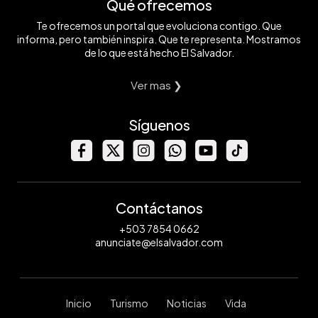
Qué ofrecemos
Te ofrecemos un portal que evoluciona contigo. Que
informa, pero también inspira. Que te representa. Mostramos
de lo que está hecho El Salvador.
Ver mas ❯
Síguenos
Contáctanos
+503 7854 0662
anunciate@elsalvador.com
Inicio
Turismo
Noticias
Vida