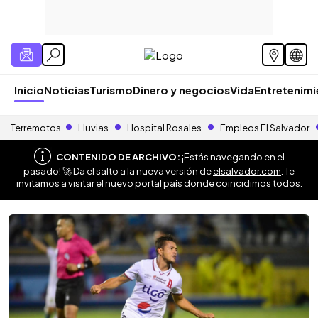
Inicio
Noticias
Turismo
Dinero y negocios
Vida
Entretenim
Terremotos
Lluvias
Hospital Rosales
Empleos El Salvador
CONTENIDO DE ARCHIVO:
¡Estás navegando en el
pasado! 🚀 Da el salto a la nueva versión de
elsalvador.com
. Te
invitamos a visitar el nuevo portal país donde coincidimos todos.