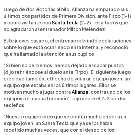
0:00
►
Escuchar artículo
Luego de dos victorias al hilo, Alianza ha empatado sus
últimos dos partidos de Primera División, ante Firpo (1-1)
y como visitante con
Santa Tecla
(2-2), resultados que
no agradaron al entrenador Milton Meléndez.
Este jueves pasado, el entrenador brindó declaraciones
sobre lo que está ocurriendo en la interna, y reconoció
que ha llamado la atención a sus pupilos.
"Si bien no perdemos, hemos dejado escapar puntos
(dijo refiriéndose al duelo ante Firpo). El siguiente juego
creo que también, el hecho de ver a un equipo joven, un
equipo que estaba en los últimos lugares. Ellos se
motivan mucho a jugar contra
Alianza
, contra uno de los
equipos de mucha tradición", dijo sobre el 2-2 con los
tecleños.
"Nuestro equipo creo que se confía mucho en ver a un
equipo joven, un Santa Tecla que ya se los había
repetido muchas veces, que con el deseo de los