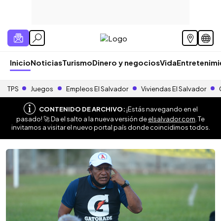
Inicio
Noticias
Turismo
Dinero y negocios
Vida
Entretenim
TPS
Juegos
Empleos El Salvador
Viviendas El Salvador
CONTENIDO DE ARCHIVO:
¡Estás navegando en el
pasado! 🚀 Da el salto a la nueva versión de
elsalvador.com
. Te
invitamos a visitar el nuevo portal país donde coincidimos todos.