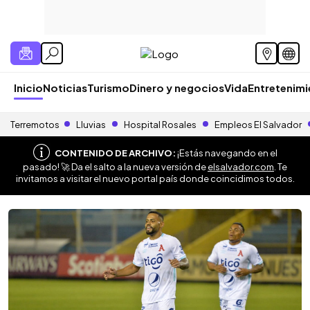
Inicio
Noticias
Turismo
Dinero y negocios
Vida
Entretenim
Terremotos
Lluvias
Hospital Rosales
Empleos El Salvador
CONTENIDO DE ARCHIVO:
¡Estás navegando en el
pasado! 🚀 Da el salto a la nueva versión de
elsalvador.com
. Te
invitamos a visitar el nuevo portal país donde coincidimos todos.