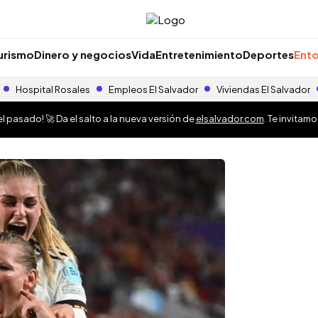
urismo
Dinero y negocios
Vida
Entretenimiento
Deportes
Ento
Hospital Rosales
Empleos El Salvador
Viviendas El Salvador
 pasado! 🚀 Da el salto a la nueva versión de
elsalvador.com
. Te invitam