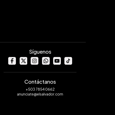
Síguenos
Contáctanos
+503 7854 0662
anunciate@elsalvador.com