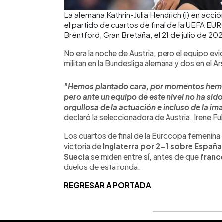
La alemana Kathrin-Julia Hendrich (i) en acción
el partido de cuartos de final de la UEFA EU
Brentford, Gran Bretaña, el 21 de julio de 20
No era la noche de Austria, pero el equipo ev
militan en la Bundesliga alemana y dos en el 
"Hemos plantado cara, por momentos hemos
pero ante un equipo de este nivel no ha sid
orgullosa de la actuación e incluso de la 
declaró la seleccionadora de Austria, Irene F
Los cuartos de final de la Eurocopa femenina 
victoria de
Inglaterra por 2-1 sobre España
Suecia
se miden entre sí, antes de que
franc
duelos de esta ronda.
REGRESAR A PORTADA