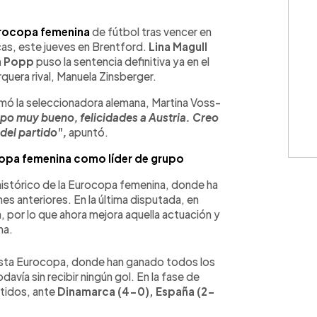
WhatsApp
Copiar link
rocopa femenina
de fútbol tras vencer en
acas, este jueves en Brentford.
Lina Magull
a Popp
puso la sentencia definitiva ya en el
arquera rival, Manuela Zinsberger.
imó la seleccionadora alemana, Martina Voss-
po muy bueno, felicidades a Austria. Creo
del partido",
apuntó.
copa femenina como líder de grupo
histórico de la Eurocopa femenina, donde ha
s anteriores. En la última disputada, en
, por lo que ahora mejora aquella actuación y
na.
esta Eurocopa, donde han ganado todos los
vía sin recibir ningún gol. En la fase de
rtidos, ante
Dinamarca (4-0), España (2-