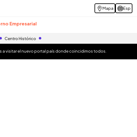
Mapa
Esp
rno Empresarial
Centro Histórico
os a visitar el nuevo portal país donde coincidimos todos.