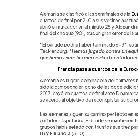
0:00
Facebook
Twitter
►
Escuchar artículo
Alemania se clasificó a las semifinales de la
Eu
cuartos de final por 2-0 a sus vecinas austrí
abrió el marcador en el minuto 25 y
Alexandr
final del choque (90), tras un gran error de la 
"El partido podría haber terminado 6-3", est
Tecklenburg.
"Hemos jugado contra un equi
que hemos sido las merecidas triunfadoras 
Francia pasa a cuartos de la Euro
Alemania es la gran dominadora del palmarés 
sido la campeona en ocho de las doce edicione
2017, cayó en cuartos de final ante Dinamarca
se acerca al objetivo de reconquistar su coro
Las alemanas siguen su camino perfecto en 
partidos disputados y donde se mantienen toda
grupos había sellado con triunfos sus tres pa
0) y Finlandia (3-0).