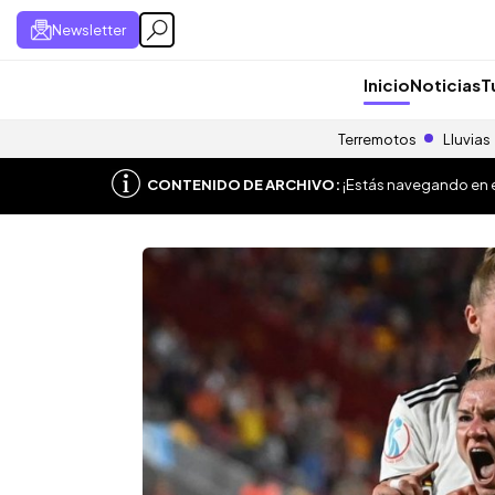
Newsletter
Inicio
Noticias
T
Terremotos
Lluvias
CONTENIDO DE ARCHIVO:
¡Estás navegando en el