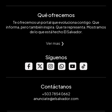
Qué ofrecemos
Te ofrecemos un portal que evoluciona contigo. Que
informa, pero también inspira. Que te representa. Mostramos
de lo que está hecho El Salvador.
Ver mas ❯
Síguenos
Contáctanos
+503 7854 0662
anunciate@elsalvador.com