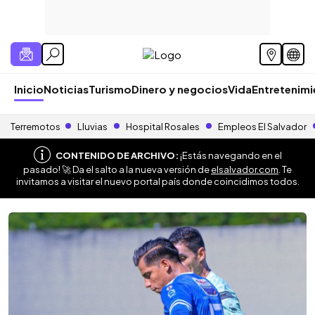
Inicio
Noticias
Turismo
Dinero y negocios
Vida
Entretenim
Terremotos
Lluvias
Hospital Rosales
Empleos El Salvador
CONTENIDO DE ARCHIVO:
¡Estás navegando en el
pasado! 🚀 Da el salto a la nueva versión de
elsalvador.com
. Te
invitamos a visitar el nuevo portal país donde coincidimos todos.