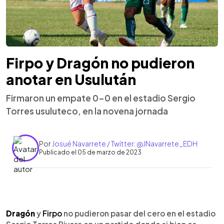
Firpo y Dragón no pudieron
anotar en Usulután
Firmaron un empate 0-0 en el estadio Sergio
Torres usuluteco, en la novena jornada
Por
Josué Navarrete / Twitter: @JNavarrete_EDH
Publicado el 05 de marzo de 2023
0:00
►
Escuchar artículo
Dragón
y
Firpo
no pudieron pasar del cero en el estadio