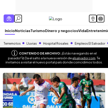
Inicio
Noticias
Turismo
Dinero y negocios
Vida
Entretenim
Terremotos
Lluvias
Hospital Rosales
Empleos El Salvador
CONTENIDO DE ARCHIVO:
¡Estás navegando en el
pasado! 🚀 Da el salto a la nueva versión de
elsalvador.com
. Te
invitamos a visitar el nuevo portal país donde coincidimos todos.