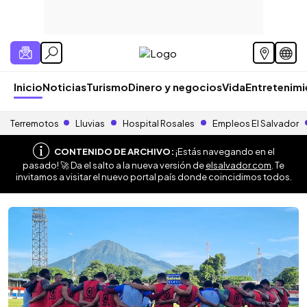
Inicio
Noticias
Turismo
Dinero y negocios
Vida
Entretenim
Terremotos
Lluvias
Hospital Rosales
Empleos El Salvador
CONTENIDO DE ARCHIVO:
¡Estás navegando en el
pasado! 🚀 Da el salto a la nueva versión de
elsalvador.com
. Te
invitamos a visitar el nuevo portal país donde coincidimos todos.