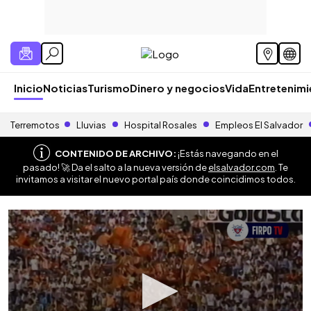
Inicio
Noticias
Turismo
Dinero y negocios
Vida
Entretenim
Terremotos
Lluvias
Hospital Rosales
Empleos El Salvador
CONTENIDO DE ARCHIVO:
¡Estás navegando en el
pasado! 🚀 Da el salto a la nueva versión de
elsalvador.com
. Te
invitamos a visitar el nuevo portal país donde coincidimos todos.