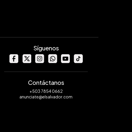
Síguenos
Contáctanos
+503 7854 0662
anunciate@elsalvador.com