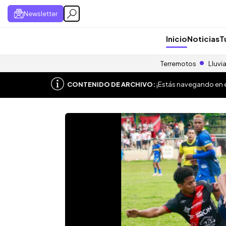
Newsletter
Inicio
Noticias
T
Terremotos
Lluvi
CONTENIDO DE ARCHIVO:
¡Estás navegando en el