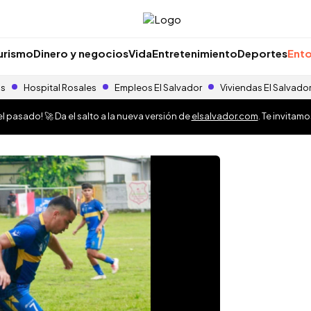
urismo
Dinero y negocios
Vida
Entretenimiento
Deportes
Ento
as
Hospital Rosales
Empleos El Salvador
Viviendas El Salvado
 pasado! 🚀 Da el salto a la nueva versión de
elsalvador.com
. Te invitam