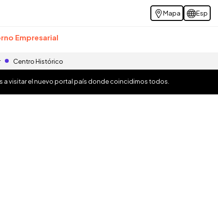
Mapa
Esp
rno Empresarial
r
Centro Histórico
os a visitar el nuevo portal país donde coincidimos todos.