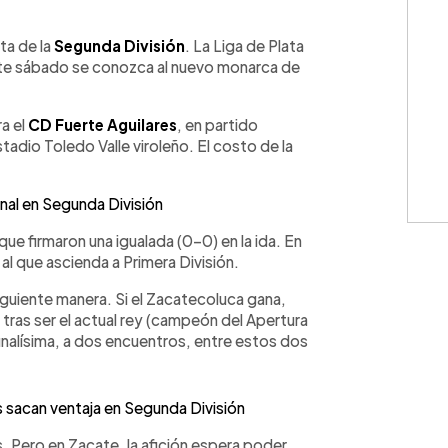
WhatsApp
Copiar link
lta de la
Segunda División
. La Liga de Plata
te sábado se conozca al nuevo monarca de
a el
CD Fuerte Aguilares
, en partido
tadio Toledo Valle viroleño. El costo de la
inal en Segunda División
que firmaron una igualada (0-0) en la ida. En
 que ascienda a Primera División.
siguiente manera. Si el Zacatecoluca gana,
tras ser el actual rey (campeón del Apertura
 finalísima, a dos encuentros, entre estos dos
 sacan ventaja en Segunda División
. Pero en Zacate, la afición espera poder