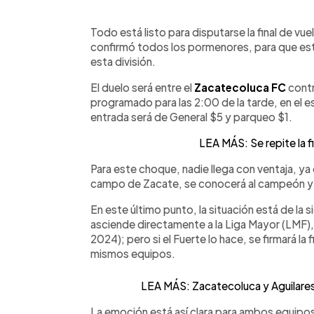
0:00
Facebook
Twitter
►
Escuchar artículo
Todo está listo para disputarse la final de vue
confirmó todos los pormenores, para que es
esta división.
El duelo será entre el
Zacatecoluca FC
contr
programado para las 2:00 de la tarde, en el es
entrada será de General $5 y parqueo $1.
LEA MÁS: Se repite la f
Para este choque, nadie llega con ventaja, ya 
campo de Zacate, se conocerá al campeón y al
En este último punto, la situación está de la 
asciende directamente a la Liga Mayor (LMF), 
2024); pero si el Fuerte lo hace, se firmará la
mismos equipos.
LEA MÁS: Zacatecoluca y Aguilares
La emoción está así clara para ambos equipos