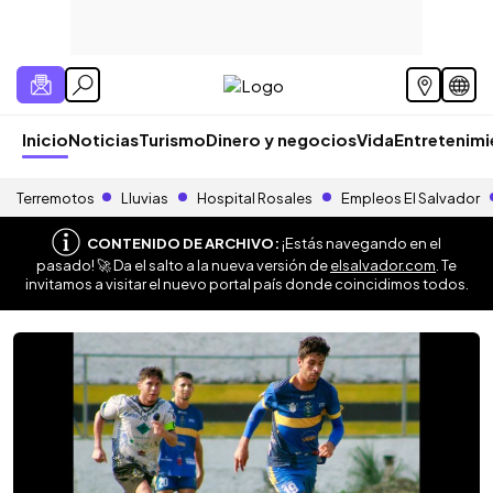
Inicio
Noticias
Turismo
Dinero y negocios
Vida
Entretenim
Terremotos
Lluvias
Hospital Rosales
Empleos El Salvador
CONTENIDO DE ARCHIVO:
¡Estás navegando en el
pasado! 🚀 Da el salto a la nueva versión de
elsalvador.com
. Te
invitamos a visitar el nuevo portal país donde coincidimos todos.