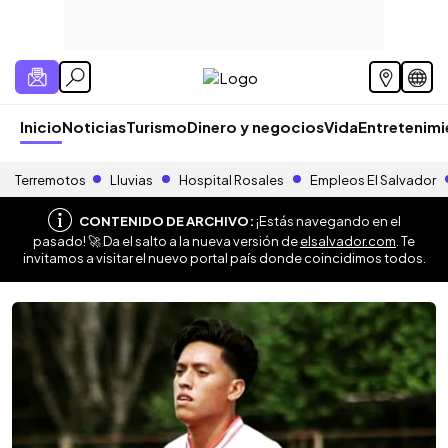
Inicio
Noticias
Turismo
Dinero y negocios
Vida
Entretenim
Terremotos
Lluvias
Hospital Rosales
Empleos El Salvador
CONTENIDO DE ARCHIVO:
¡Estás navegando en el
pasado! 🚀 Da el salto a la nueva versión de
elsalvador.com
. Te
invitamos a visitar el nuevo portal país donde coincidimos todos.