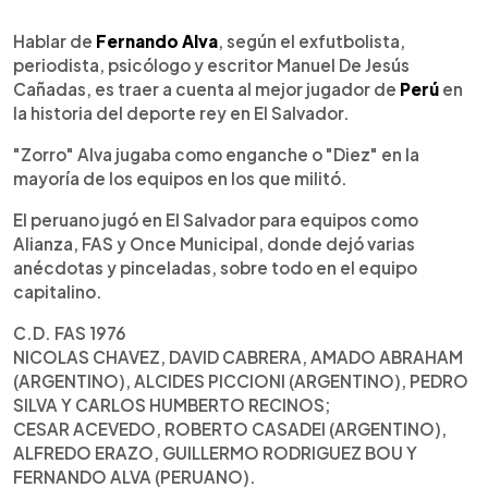
0:00
►
Escuchar artículo
Hablar de
Fernando Alva
, según el exfutbolista,
periodista, psicólogo y escritor Manuel De Jesús
Cañadas, es traer a cuenta al mejor jugador de
Perú
en
la historia del deporte rey en El Salvador.
"Zorro" Alva jugaba como enganche o "Diez" en la
mayoría de los equipos en los que militó.
El peruano jugó en El Salvador para equipos como
Alianza, FAS y Once Municipal, donde dejó varias
anécdotas y pinceladas, sobre todo en el equipo
capitalino.
C.D. FAS 1976
NICOLAS CHAVEZ, DAVID CABRERA, AMADO ABRAHAM
(ARGENTINO), ALCIDES PICCIONI (ARGENTINO), PEDRO
SILVA Y CARLOS HUMBERTO RECINOS;
CESAR ACEVEDO, ROBERTO CASADEI (ARGENTINO),
ALFREDO ERAZO, GUILLERMO RODRIGUEZ BOU Y
FERNANDO ALVA (PERUANO).