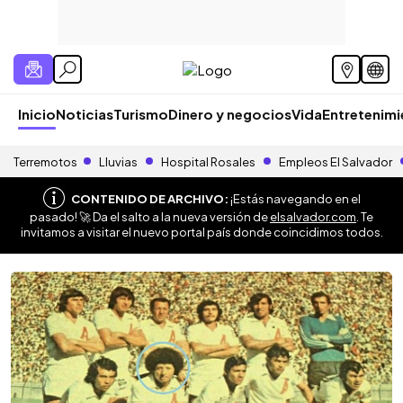
Inicio
Noticias
Turismo
Dinero y negocios
Vida
Entretenim
Terremotos
Lluvias
Hospital Rosales
Empleos El Salvador
CONTENIDO DE ARCHIVO:
¡Estás navegando en el
pasado! 🚀 Da el salto a la nueva versión de
elsalvador.com
. Te
invitamos a visitar el nuevo portal país donde coincidimos todos.