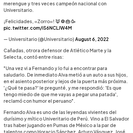
merengue y tres veces campeón nacional con
Universitario.
¡Felicidades, «Zorro»! 🦊 ⚽ 🎂 🥳
pic.twitter.com/iS6NCLJW4M
— Universitario (@Universitario)
August 6, 2022
Cañadas, otrora defensor de Atlético Marte y la
Selecta, contó entre risas:
"Una vez vi a Fernando y lo fui a encontrar para
saludarlo. De inmediato Alva metió a un auto a sus hijos,
en el asiento posterior y lejos de la puerta más próxima.
'¿Qué te pasa?' le pregunté, y me respondió: 'Es que
tengo miedo de que me vayas a pegar una patada',
reclamó con humor el peruano".
Fernando Alva es uno de las leyendas vivientes del
durísimo y mítico Univeritario de Perú. Vino a El Salvador
tras haber jugando en Pumas de México a la par de
talentos como Horacio Sánchez, Arturo Vásquez, José