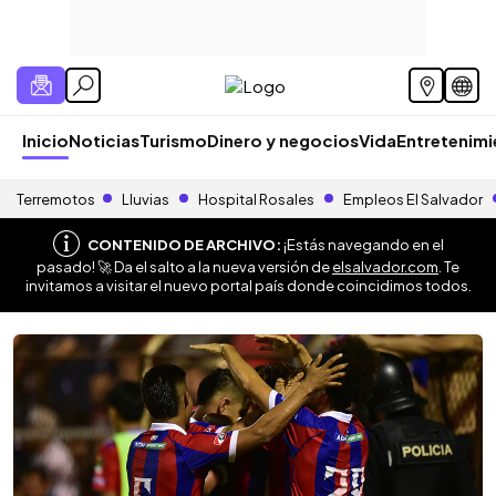
Inicio
Noticias
Turismo
Dinero y negocios
Vida
Entretenim
Terremotos
Lluvias
Hospital Rosales
Empleos El Salvador
CONTENIDO DE ARCHIVO:
¡Estás navegando en el
pasado! 🚀 Da el salto a la nueva versión de
elsalvador.com
. Te
invitamos a visitar el nuevo portal país donde coincidimos todos.