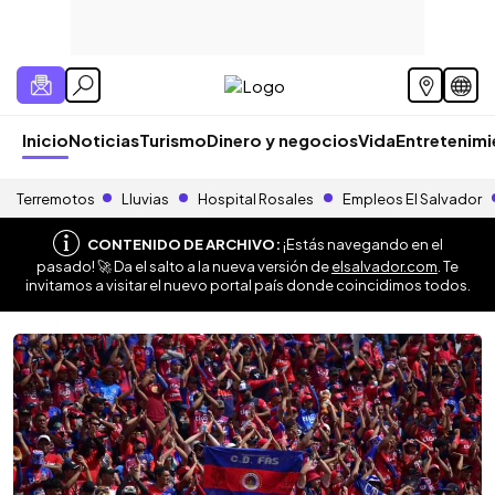
Inicio
Noticias
Turismo
Dinero y negocios
Vida
Entretenim
Terremotos
Lluvias
Hospital Rosales
Empleos El Salvador
CONTENIDO DE ARCHIVO:
¡Estás navegando en el
pasado! 🚀 Da el salto a la nueva versión de
elsalvador.com
. Te
invitamos a visitar el nuevo portal país donde coincidimos todos.