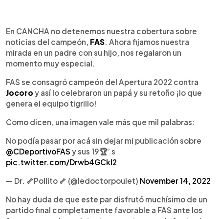
0:00
►
Escuchar artículo
En CANCHA no detenemos nuestra cobertura sobre
noticias del campeón,
FAS
. Ahora fijamos nuestra
mirada en un padre con su hijo, nos regalaron un
momento muy especial.
FAS se consagró campeón del Apertura 2022 contra
Jocoro
y así lo celebraron un papá y su retoño ¡lo que
genera el equipo tigrillo!
Como dicen, una imagen vale más que mil palabras:
No podía pasar por acá sin dejar mi publicación sobre
@CDeportivoFAS
y sus 19🏆’ s
pic.twitter.com/Drwb4GCkI2
— Dr. 🦴Pollito 🦴 (@ledoctorpoulet)
November 14, 2022
No hay duda de que este par disfrutó muchísimo de un
partido final completamente favorable a FAS ante los