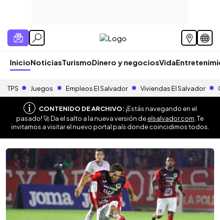
Inicio
Noticias
Turismo
Dinero y negocios
Vida
Entretenim
TPS
Juegos
Empleos El Salvador
Viviendas El Salvador
CONTENIDO DE ARCHIVO:
¡Estás navegando en el
pasado! 🚀 Da el salto a la nueva versión de
elsalvador.com
. Te
invitamos a visitar el nuevo portal país donde coincidimos todos.