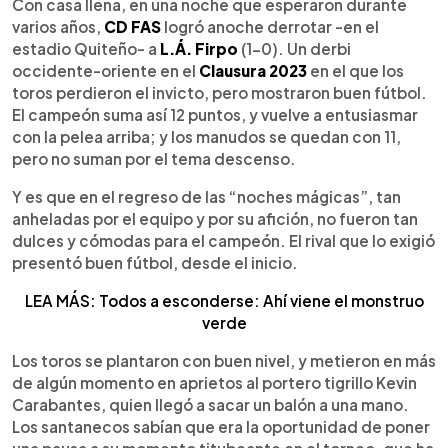
Escuchar artículo
Con casa llena, en una noche que esperaron durante
varios años,
CD FAS
logró anoche derrotar -en el
estadio Quiteño- a
L.Á. Firpo
(1-0). Un derbi
occidente-oriente en el
Clausura 2023
en el que los
toros perdieron el invicto, pero mostraron buen fútbol.
El campeón suma así 12 puntos, y vuelve a entusiasmar
con la pelea arriba; y los manudos se quedan con 11,
pero no suman por el tema descenso.
Y es que en el regreso de las “noches mágicas”, tan
anheladas por el equipo y por su afición, no fueron tan
dulces y cómodas para el campeón. El rival que lo exigió
presentó buen fútbol, desde el inicio.
LEA MÁS: Todos a esconderse: Ahí viene el monstruo
verde
Los toros se plantaron con buen nivel, y metieron en más
de algún momento en aprietos al portero tigrillo Kevin
Carabantes, quien llegó a sacar un balón a una mano.
Los santanecos sabían que era la oportunidad de poner