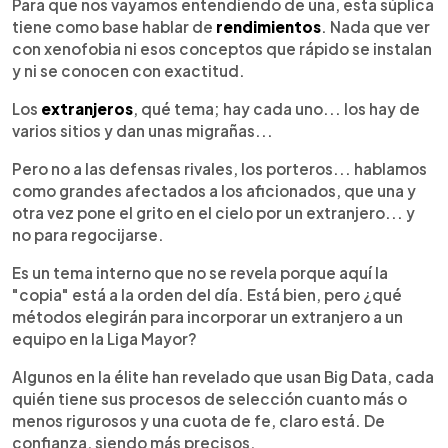
Escuchar artículo
Para que nos vayamos entendiendo de una, esta súplica
tiene como base hablar de
rendimientos
. Nada que ver
con xenofobia ni esos conceptos que rápido se instalan
y ni se conocen con exactitud.
Los
extranjeros
, qué tema; hay cada uno... los hay de
varios sitios y dan unas migrañas...
Pero no a las defensas rivales, los porteros... hablamos
como grandes afectados a los aficionados, que una y
otra vez pone el grito en el cielo por un extranjero... y
no para regocijarse.
Es un tema interno que no se revela porque aquí la
"copia" está a la orden del día. Está bien, pero ¿qué
métodos elegirán para incorporar un extranjero a un
equipo en la Liga Mayor?
Algunos en la élite han revelado que usan Big Data, cada
quién tiene sus procesos de selección cuanto más o
menos rigurosos y una cuota de fe, claro está. De
confianza, siendo más precisos.