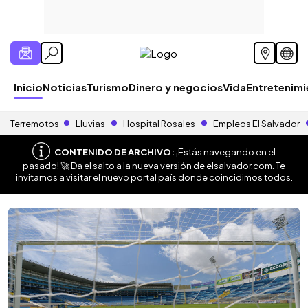
Inicio
Noticias
Turismo
Dinero y negocios
Vida
Entretenim
Terremotos
Lluvias
Hospital Rosales
Empleos El Salvador
CONTENIDO DE ARCHIVO:
¡Estás navegando en el
pasado! 🚀 Da el salto a la nueva versión de
elsalvador.com
. Te
invitamos a visitar el nuevo portal país donde coincidimos todos.