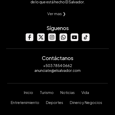
de lo que está hecho El Salvador.
Ver mas ❯
Síguenos
Contáctanos
+503 7854 0662
anunciate@elsalvador.com
Inicio
Turismo
Noticias
Vida
Entretenimiento
Deportes
Dinero y Negocios