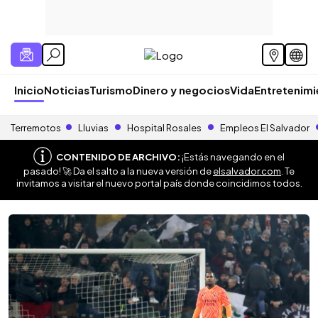
Inicio
Noticias
Turismo
Dinero y negocios
Vida
Entretenim
Terremotos
Lluvias
Hospital Rosales
Empleos El Salvador
CONTENIDO DE ARCHIVO:
¡Estás navegando en el
pasado! 🚀 Da el salto a la nueva versión de
elsalvador.com
. Te
invitamos a visitar el nuevo portal país donde coincidimos todos.