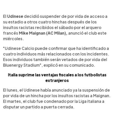
0:00
►
Escuchar artículo
El
Udinese
decidió suspender de por vida de acceso a
su estadio a otros cuatro hinchas después de los
insultos racistas recibidos el sábado por el arquero
francés
Mike Maignan (AC Milan),
anunció el club este
miércoles.
"Udinese Calcio puede confirmar que ha identificado a
cuatro individuos más relacionados con los incidentes.
Esos individuos también serán vetados de por vida del
Bluenergy Stadium", explicó en su comunicado.
Italia suprime las ventajas fiscales a los futbolistas
extranjeros
El lunes, el Udinese había anunciado ya la suspensión de
por vida de un hincha por los insultos racistas a Maignan.
El martes, el club fue condenado por la Liga italiana a
disputar un partido a puerta cerrada.