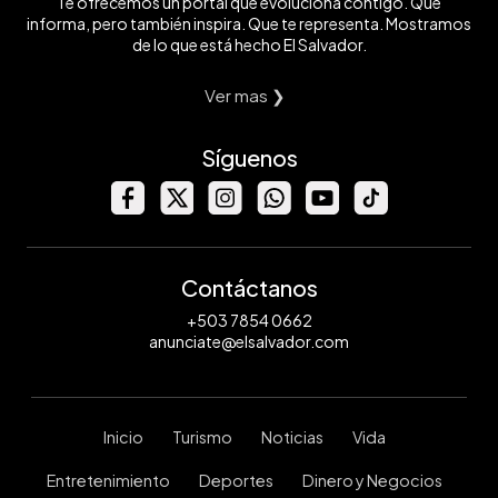
Te ofrecemos un portal que evoluciona contigo. Que
informa, pero también inspira. Que te representa. Mostramos
de lo que está hecho El Salvador.
Ver mas ❯
Síguenos
Contáctanos
+503 7854 0662
anunciate@elsalvador.com
Inicio
Turismo
Noticias
Vida
Entretenimiento
Deportes
Dinero y Negocios