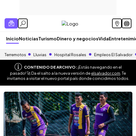
Inicio
Noticias
Turismo
Dinero y negocios
Vida
Entretenim
Terremotos
Lluvias
Hospital Rosales
Empleos El Salvador
CONTENIDO DE ARCHIVO:
¡Estás navegando en el
pasado! 🚀 Da el salto a la nueva versión de
elsalvador.com
. Te
invitamos a visitar el nuevo portal país donde coincidimos todos.