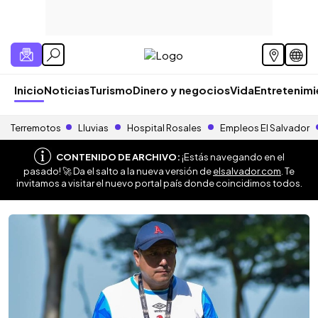
Inicio
Noticias
Turismo
Dinero y negocios
Vida
Entretenim
Terremotos
Lluvias
Hospital Rosales
Empleos El Salvador
CONTENIDO DE ARCHIVO:
¡Estás navegando en el
pasado! 🚀 Da el salto a la nueva versión de
elsalvador.com
. Te
invitamos a visitar el nuevo portal país donde coincidimos todos.