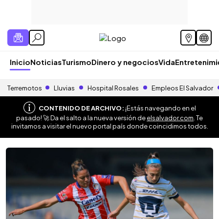
Inicio
Noticias
Turismo
Dinero y negocios
Vida
Entretenim
Terremotos
Lluvias
Hospital Rosales
Empleos El Salvador
CONTENIDO DE ARCHIVO:
¡Estás navegando en el
pasado! 🚀 Da el salto a la nueva versión de
elsalvador.com
. Te
invitamos a visitar el nuevo portal país donde coincidimos todos.