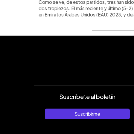
Como se ve, de estos partidos, tres han sido 
dos tropiezos. El más reciente y último (5-2) 
en Emiratos Árabes Unidos (EÁU) 2023, y deja
Suscríbete al boletín
Suscribirme