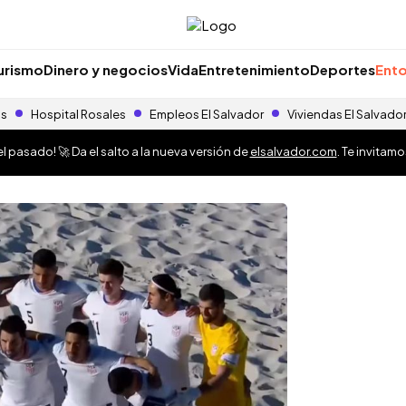
urismo
Dinero y negocios
Vida
Entretenimiento
Deportes
Ento
as
Hospital Rosales
Empleos El Salvador
Viviendas El Salvado
 pasado! 🚀 Da el salto a la nueva versión de
elsalvador.com
. Te invitam