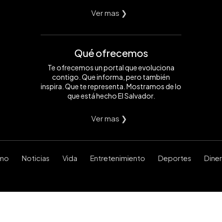
Ver mas ❯
Qué ofrecemos
Te ofrecemos un portal que evoluciona
contigo. Que informa, pero también
inspira. Que te representa. Mostramos de lo
que está hecho El Salvador.
Ver mas ❯
smo
Noticias
Vida
Entretenimiento
Deportes
Dine