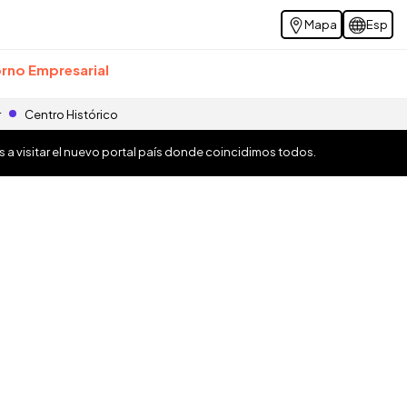
Mapa
Esp
rno Empresarial
r
Centro Histórico
os a visitar el nuevo portal país donde coincidimos todos.