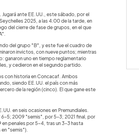
WhatsApp
Copiar link
s. Jugará ante EE.UU., este sábado, por el
Seychelles 2025, a las 4:00 de la tarde, en
ego del cierre de fase de grupos, en el que
A".
do del grupo "B", y este fue el cuadro de
erminaron invictos, con nueve puntos; mientras
ro: ganaron uno en tiempo reglamentario
les, y cedieron en el segundo partido.
os con historia en Concacaf. Ambos
undo, siendo EE.UU. el país con más
 tercero de la región (cinco). El que gane este
EE.UU. en seis ocasiones en Premundiales.
 6-5; 2009 "semis", por 5-3; 2021 final, por
9 en penales por 5-4, tras un 3-3 hasta
 en "semis").