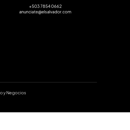
+503 7854 0662
anunciate@elsalvador.com
ro y Negocios