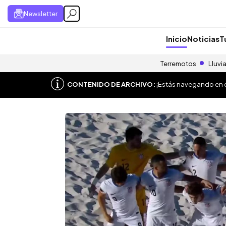
Newsletter
Inicio
Noticias
T
Terremotos
Lluvi
CONTENIDO DE ARCHIVO:
¡Estás navegando en el