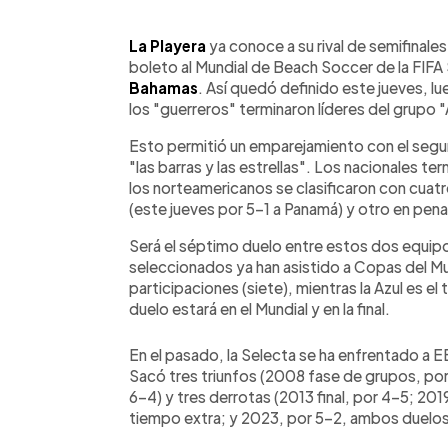
0:00
Facebook
Twitter
►
Escuchar artículo
La Playera
ya conoce a su rival de semifinale
boleto al Mundial de Beach Soccer de la FIFA 
Bahamas
. Así quedó definido este jueves, lu
los "guerreros" terminaron líderes del grupo "
Esto permitió un emparejamiento con el segun
"las barras y las estrellas". Los nacionales t
los norteamericanos se clasificaron con cuat
(este jueves por 5-1 a Panamá) y otro en pena
Será el séptimo duelo entre estos dos equip
seleccionados ya han asistido a Copas del M
participaciones (siete), mientras la Azul es el
duelo estará en el Mundial y en la final.
En el pasado, la Selecta se ha enfrentado a 
Sacó tres triunfos (2008 fase de grupos, por
6-4) y tres derrotas (2013 final, por 4-5; 201
tiempo extra; y 2023, por 5-2, ambos duelos