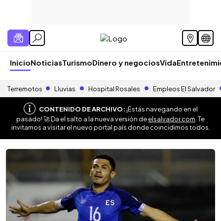
Inicio
Noticias
Turismo
Dinero y negocios
Vida
Entretenim
Terremotos
Lluvias
Hospital Rosales
Empleos El Salvador
CONTENIDO DE ARCHIVO:
¡Estás navegando en el
pasado! 🚀 Da el salto a la nueva versión de
elsalvador.com
. Te
invitamos a visitar el nuevo portal país donde coincidimos todos.