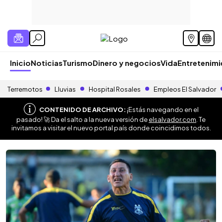
Inicio
Noticias
Turismo
Dinero y negocios
Vida
Entretenim
Terremotos
Lluvias
Hospital Rosales
Empleos El Salvador
CONTENIDO DE ARCHIVO:
¡Estás navegando en el
pasado! 🚀 Da el salto a la nueva versión de
elsalvador.com
. Te
invitamos a visitar el nuevo portal país donde coincidimos todos.