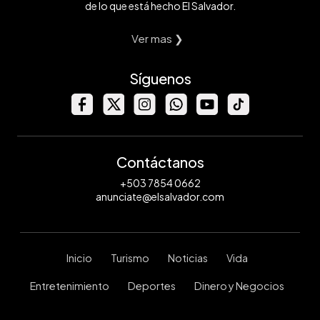
de lo que está hecho El Salvador.
Ver mas ❯
Síguenos
Contáctanos
+503 7854 0662
anunciate@elsalvador.com
Inicio
Turismo
Noticias
Vida
Entretenimiento
Deportes
Dinero y Negocios