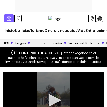
Inicio
Noticias
Turismo
Dinero y negocios
Vida
Entretenim
TPS
Juegos
Empleos El Salvador
Viviendas El Salvador
CONTENIDO DE ARCHIVO:
¡Estás navegando en el
pasado! 🚀 Da el salto a la nueva versión de
elsalvador.com
. Te
invitamos a visitar el nuevo portal país donde coincidimos todos.