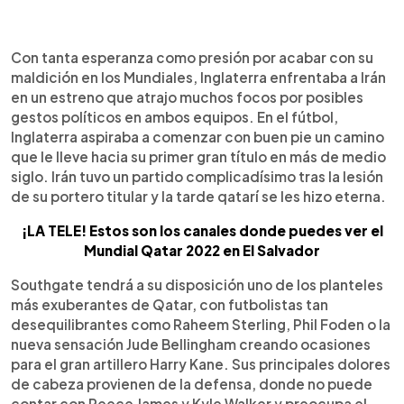
0:00
►
Escuchar artículo
Con tanta esperanza como presión por acabar con su
maldición en los Mundiales, Inglaterra enfrentaba a Irán
en un estreno que atrajo muchos focos por posibles
gestos políticos en ambos equipos. En el fútbol,
Inglaterra aspiraba a comenzar con buen pie un camino
que le lleve hacia su primer gran título en más de medio
siglo. Irán tuvo un partido complicadísimo tras la lesión
de su portero titular y la tarde qatarí se les hizo eterna.
¡LA TELE! Estos son los canales donde puedes ver el
Mundial Qatar 2022 en El Salvador
Southgate tendrá a su disposición uno de los planteles
más exuberantes de Qatar, con futbolistas tan
desequilibrantes como Raheem Sterling, Phil Foden o la
nueva sensación Jude Bellingham creando ocasiones
para el gran artillero Harry Kane. Sus principales dolores
de cabeza provienen de la defensa, donde no puede
contar con Reece James y Kyle Walker y preocupa el