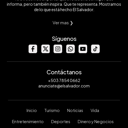
informa, pero también inspira. Que te representa. Mostramos
de lo que está hecho El Salvador.
Ver mas ❯
Síguenos
Contáctanos
+503 7854 0662
anunciate@elsalvador.com
Inicio
Turismo
Noticias
Vida
Entretenimiento
Deportes
Dinero y Negocios