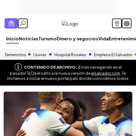
Inicio
Noticias
Turismo
Dinero y negocios
Vida
Entretenim
Terremotos
Lluvias
Hospital Rosales
Empleos El Salvador
CONTENIDO DE ARCHIVO:
¡Estás navegando en el
pasado! 🚀 Da el salto a la nueva versión de
elsalvador.com
. Te
invitamos a visitar el nuevo portal país donde coincidimos todos.