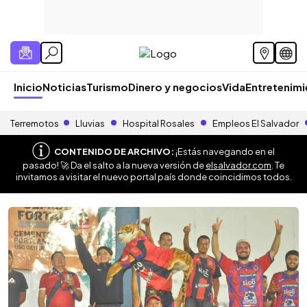
Inicio
Noticias
Turismo
Dinero y negocios
Vida
Entretenim
Terremotos
Lluvias
Hospital Rosales
Empleos El Salvador
CONTENIDO DE ARCHIVO:
¡Estás navegando en el
pasado! 🚀 Da el salto a la nueva versión de
elsalvador.com
. Te
invitamos a visitar el nuevo portal país donde coincidimos todos.