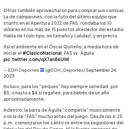
Otros también aprovecharon para comprar sus camisas.
La de campeones, con la foto del último equipo que
triunfo en el Apertura 2022 de FAS, rondaba los 10
dólares en los más de 15 puestos alrededor del estadio.
Había de todo tipo, en tamaño y calidad, y en precio.
Así el ambiente en el Óscar Quiteño, a media hora de
iniciar el
#ClasicoNacional
, FAS vs. Águila
pic.twitter.com/qX7an86UiW
— EDH Deportes
(@EDH_Deportes)
September 24,
2023
Incluso, para los “peques” hay siempre variedad, por
$5, o hasta a $4 si regatea, para bebés de un año
aproximadamente.
Adentro, la barra de Águila “competía” musicalmente
con la de “FAS” mucho antes del juego. Desde las 6:25
p.m. comenzaron los cánticos entre los seguidores del
líder y los del Rey de Copas. Ni la fuerte amenaza de