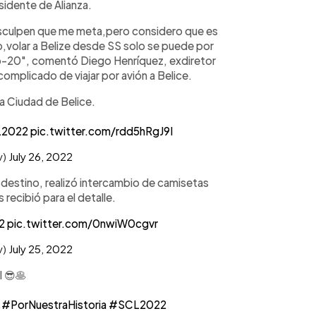
sidente de Alianza.
isculpen que me meta,pero considero que es
o,volar a Belize desde SS solo se puede por
sub-20", comentó Diego Henríquez, exdiretor
 complicado de viajar por avión a Belice.
la Ciudad de Belice.
2022
pic.twitter.com/rdd5hRgJ9I
v)
July 26, 2022
su destino, realizó intercambio de camisetas
 recibió para el detalle.
2
pic.twitter.com/0nwiW0cgvr
v)
July 25, 2022
l
😎
🥞

#PorNuestraHistoria
#SCL2022