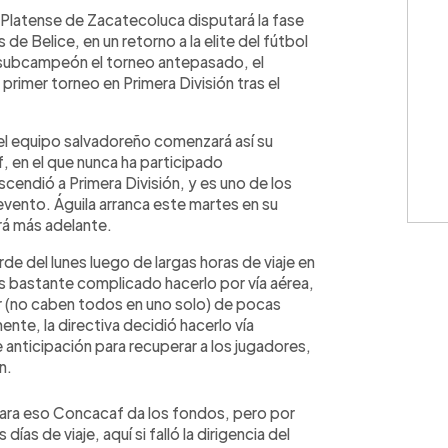
WhatsApp
Copiar link
l Platense de Zacatecoluca disputará la fase
 de Belice, en un retorno a la elite del fútbol
a subcampeón el torneo antepasado, el
primer torneo en Primera División tras el
el equipo salvadoreño comenzará así su
, en el que nunca ha participado
cendió a Primera División, y es uno de los
evento. Águila arranca este martes en su
ará más adelante.
rde del lunes luego de largas horas de viaje en
es bastante complicado hacerlo por vía aérea,
r (no caben todos en uno solo) de pocas
ente, la directiva decidió hacerlo vía
 anticipación para recuperar a los jugadores,
n.
 para eso Concacaf da los fondos, pero por
días de viaje, aquí si falló la dirigencia del