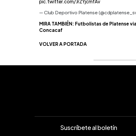
pic.twitter.com/JrZYjcmfAv
— Club Deportivo Platense (@cdplatense_s
MIRA TAMBIÉN: Futbolistas de Platense via
Concacaf
VOLVER A PORTADA
Suscríbete al boletín