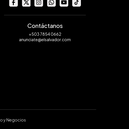
Contáctanos
+503 7854 0662
anunciate@elsalvador.com
ro y Negocios