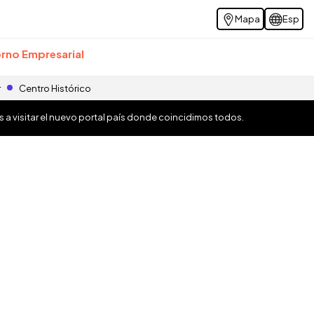
Mapa
Esp
rno Empresarial
r
Centro Histórico
os a visitar el nuevo portal país donde coincidimos todos.