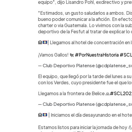
equipo", dijo Lisandro Pohl, exdirectivo y pre
"Estimados, un gusto saludarlos a ambos. D
bueno poder comunicar a la afición. En efect
charter o via Guatemala. Lo vivimos con la 
deportivo de la Fesfut al tratar de explicar lo
🏨
| Llegamos al hotel de concentración en 
¡Vamos Gallos! 🐔
#PorNuestraHistoria
#SCL
— Club Deportivo Platense (@cdplatense_s
El equipo, que llegó por la tarde del lunes a 
con los Verdes, cuyo presidente fue el que los
Llegamos a la frontera de Belice 🙏
#SCL202
— Club Deportivo Platense (@cdplatense_s
🏨
| Iniciamos el día desayunando en el hote
Estamos listos para iniciar la jornada de hoy 