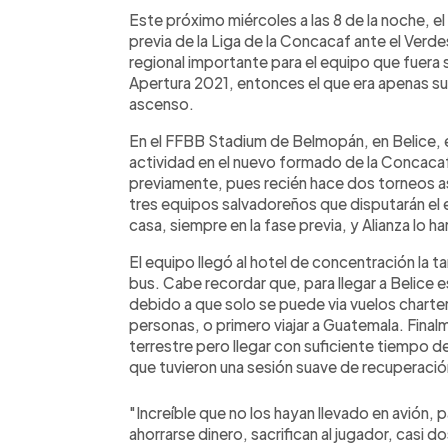
Facebook
Twitter
►
Escuchar artículo
Este próximo miércoles a las 8 de la noche, e
previa de la Liga de la Concacaf ante el Verdes
regional importante para el equipo que fuer
Apertura 2021, entonces el que era apenas su 
ascenso.
En el FFBB Stadium de Belmopán, en Belice, 
actividad en el nuevo formado de la Concacaf
previamente, pues recién hace dos torneos as
tres equipos salvadoreños que disputarán el 
casa, siempre en la fase previa, y Alianza lo h
El equipo llegó al hotel de concentración la ta
bus. Cabe recordar que, para llegar a Belice 
debido a que solo se puede via vuelos charte
personas, o primero viajar a Guatemala. Finalm
terrestre pero llegar con suficiente tiempo de
que tuvieron una sesión suave de recuperació
"Increíble que no los hayan llevado en avión,
ahorrarse dinero, sacrifican al jugador, casi dos 