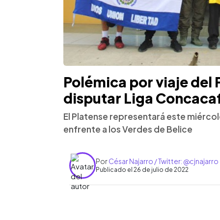
Polémica por viaje del 
disputar Liga Concaca
El Platense representará este miércol
enfrente a los Verdes de Belice
Por
César Najarro / Twitter: @cjnajarro
Publicado el 26 de julio de 2022
0:00