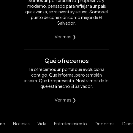
Somos un portal abierto, propositivo y
moderno, pensado para reflejar a un país
que avanza, se reinventa y se une. Somos el
punto de conexión con lo mejor de El
Salvador.
Ver mas ❯
Qué ofrecemos
Te ofrecemos un portal que evoluciona
contigo. Que informa, pero también
inspira. Que te representa. Mostramos de lo
que está hecho El Salvador.
Ver mas ❯
smo
Noticias
Vida
Entretenimiento
Deportes
Dine