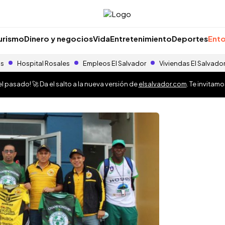
urismo
Dinero y negocios
Vida
Entretenimiento
Deportes
Ento
as
Hospital Rosales
Empleos El Salvador
Viviendas El Salvado
 pasado! 🚀 Da el salto a la nueva versión de
elsalvador.com
. Te invitam