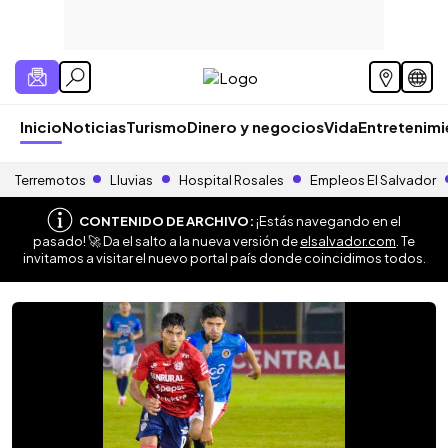
Inicio
Noticias
Turismo
Dinero y negocios
Vida
Entretenim
Terremotos
Lluvias
Hospital Rosales
Empleos El Salvador
CONTENIDO DE ARCHIVO:
¡Estás navegando en el
pasado! 🚀 Da el salto a la nueva versión de
elsalvador.com
. Te
invitamos a visitar el nuevo portal país donde coincidimos todos.