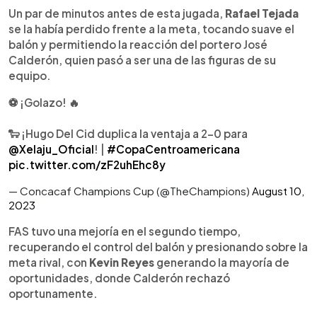
Un par de minutos antes de esta jugada,
Rafael Tejada
se la había perdido frente a la meta, tocando suave el
balón y permitiendo la reacción del portero José
Calderón, quien pasó a ser una de las figuras de su
equipo.
⚽ ¡Golazo! 🔥
🐑 ¡Hugo Del Cid duplica la ventaja a 2-0 para
@Xelaju_Oficial
! |
#CopaCentroamericana
pic.twitter.com/zF2uhEhc8y
— Concacaf Champions Cup (@TheChampions)
August 10,
2023
FAS tuvo una mejoría en el segundo tiempo,
recuperando el control del balón y presionando sobre la
meta rival, con
Kevin Reyes
generando la mayoría de
oportunidades, donde Calderón rechazó
oportunamente.