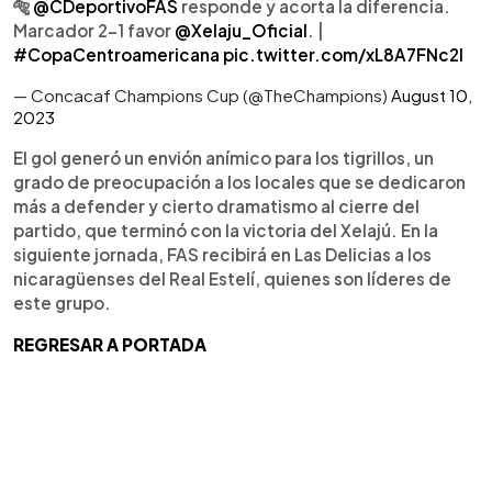
🐅
@CDeportivoFAS
responde y acorta la diferencia.
Marcador 2-1 favor
@Xelaju_Oficial
. |
#CopaCentroamericana
pic.twitter.com/xL8A7FNc2I
— Concacaf Champions Cup (@TheChampions)
August 10,
2023
El gol generó un envión anímico para los tigrillos, un
grado de preocupación a los locales que se dedicaron
más a defender y cierto dramatismo al cierre del
partido, que terminó con la victoria del Xelajú. En la
siguiente jornada, FAS recibirá en Las Delicias a los
nicaragüenses del Real Estelí, quienes son líderes de
este grupo.
REGRESAR A PORTADA