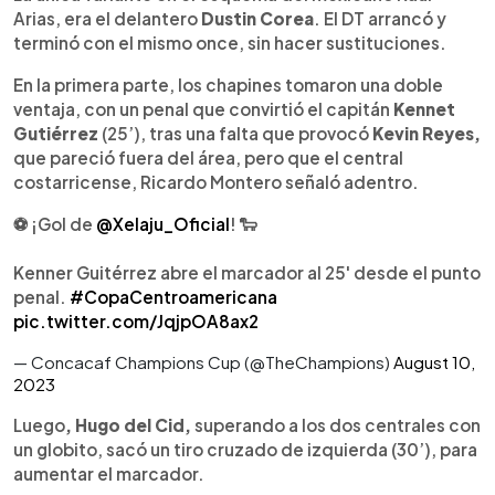
Arias, era el delantero
Dustin Corea
. El DT arrancó y
terminó con el mismo once, sin hacer sustituciones.
En la primera parte, los chapines tomaron una doble
ventaja, con un penal que convirtió el capitán
Kennet
Gutiérrez
(25’), tras una falta que provocó
Kevin Reyes,
que pareció fuera del área, pero que el central
costarricense, Ricardo Montero señaló adentro.
⚽ ¡Gol de
@Xelaju_Oficial
! 🐑
Kenner Guitérrez abre el marcador al 25' desde el punto
penal.
#CopaCentroamericana
pic.twitter.com/JqjpOA8ax2
— Concacaf Champions Cup (@TheChampions)
August 10,
2023
Luego
, Hugo del Cid,
superando a los dos centrales con
un globito, sacó un tiro cruzado de izquierda (30’), para
aumentar el marcador.