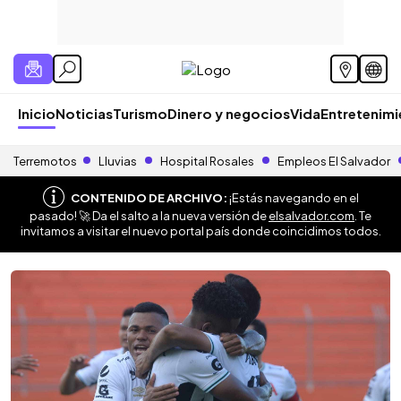
Inicio
Noticias
Turismo
Dinero y negocios
Vida
Entretenim
Terremotos
Lluvias
Hospital Rosales
Empleos El Salvador
CONTENIDO DE ARCHIVO:
¡Estás navegando en el
pasado! 🚀 Da el salto a la nueva versión de
elsalvador.com
. Te
invitamos a visitar el nuevo portal país donde coincidimos todos.