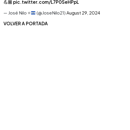
💪🏼
pic.twitter.com/L7P0SeHPpL
— José Nilo
⭐️
(@JoseNilo21)
August 29, 2024
VOLVER A PORTADA