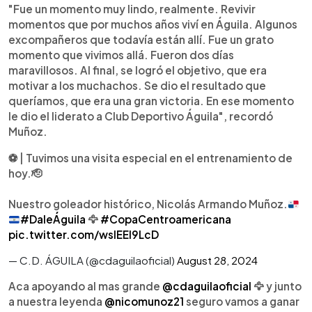
"Fue un momento muy lindo, realmente. Revivir
momentos que por muchos años viví en Águila. Algunos
excompañeros que todavía están allí. Fue un grato
momento que vivimos allá. Fueron dos días
maravillosos. Al final, se logró el objetivo, que era
motivar a los muchachos. Se dio el resultado que
queríamos, que era una gran victoria. En ese momento
le dio el liderato a Club Deportivo Águila", recordó
Muñoz.
⚽️ | Tuvimos una visita especial en el entrenamiento de
hoy.🫡
Nuestro goleador histórico, Nicolás Armando Muñoz.
#DaleÁguila
🦅
#CopaCentroamericana
pic.twitter.com/wslEEI9LcD
— C.D. ÁGUILA (@cdaguilaoficial)
August 28, 2024
Aca apoyando al mas grande
@cdaguilaoficial
🦅 y junto
a nuestra leyenda
@nicomunoz21
seguro vamos a ganar