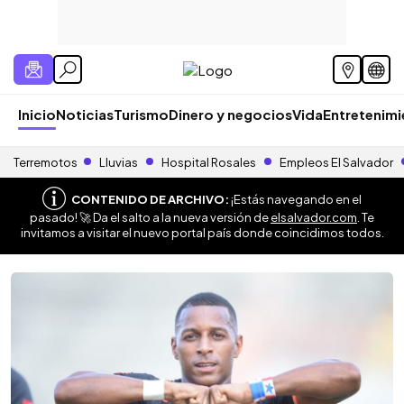
Inicio
Noticias
Turismo
Dinero y negocios
Vida
Entretenim
Terremotos
Lluvias
Hospital Rosales
Empleos El Salvador
CONTENIDO DE ARCHIVO:
¡Estás navegando en el
pasado! 🚀 Da el salto a la nueva versión de
elsalvador.com
. Te
invitamos a visitar el nuevo portal país donde coincidimos todos.