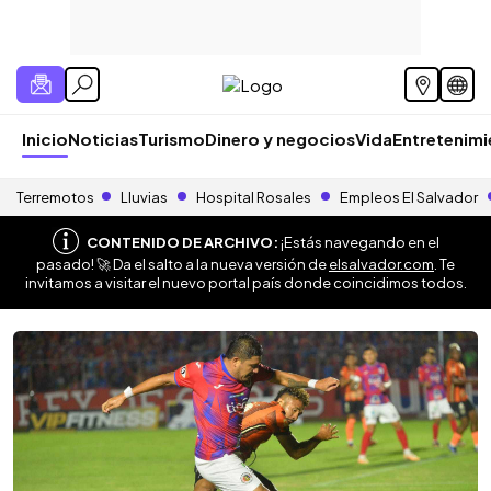
Inicio
Noticias
Turismo
Dinero y negocios
Vida
Entretenim
Terremotos
Lluvias
Hospital Rosales
Empleos El Salvador
CONTENIDO DE ARCHIVO:
¡Estás navegando en el
pasado! 🚀 Da el salto a la nueva versión de
elsalvador.com
. Te
invitamos a visitar el nuevo portal país donde coincidimos todos.