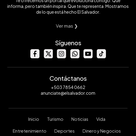
Te ofrecemos un portal que evoluciona contigo. Que
informa, pero también inspira. Que te representa. Mostramos
de lo que está hecho El Salvador.
Ver mas ❯
Síguenos
Contáctanos
+503 7854 0662
anunciate@elsalvador.com
Inicio
Turismo
Noticias
Vida
Entretenimiento
Deportes
Dinero y Negocios