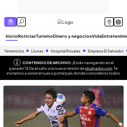
Inicio
Noticias
Turismo
Dinero y negocios
Vida
Entretenim
Terremotos
Lluvias
Hospital Rosales
Empleos El Salvador
CONTENIDO DE ARCHIVO:
¡Estás navegando en el
pasado! 🚀 Da el salto a la nueva versión de
elsalvador.com
. Te
invitamos a visitar el nuevo portal país donde coincidimos todos.