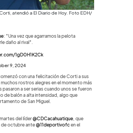
Corti, atendió a El Diario de Hoy. Foto EDH/
ue
: "Una vez que agarramos la pelota
e daño al rival".
ter.com/1gD0H1K2Ck
ber 9, 2024
omenzó con una felicitación de Corti a sus
o muchos rostros alegres en el momento más
as pasaron a ser serias cuando unos se fueron
o de balón a alta intensidad, algo que
partamento de San Miguel.
martes del líder
@CDCacahuatique
, que
13 de octubre ante
@11deportivofc
en el