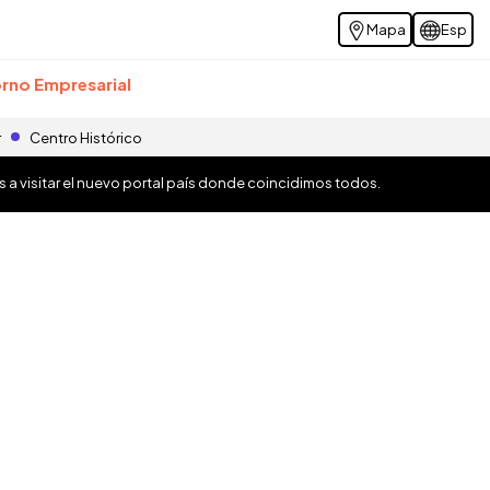
Mapa
Esp
rno Empresarial
r
Centro Histórico
os a visitar el nuevo portal país donde coincidimos todos.