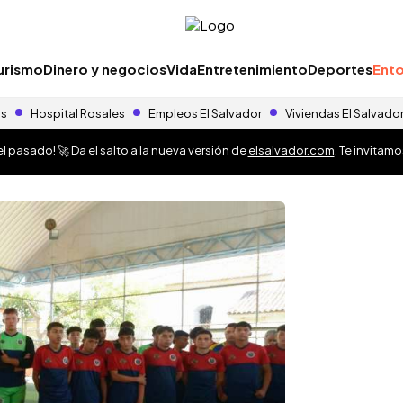
urismo
Dinero y negocios
Vida
Entretenimiento
Deportes
Ento
as
Hospital Rosales
Empleos El Salvador
Viviendas El Salvado
 pasado! 🚀 Da el salto a la nueva versión de
elsalvador.com
. Te invitam