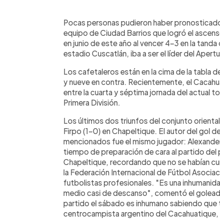
0:00
Facebook
Twitter
►
Escuchar artículo
Pocas personas pudieron haber pronosticado
equipo de Ciudad Barrios que logró el ascenso
en junio de este año al vencer 4-3 en la tanda
estadio Cuscatlán, iba a ser el líder del Aper
Los cafetaleros están en la cima de la tabla 
y nueve en contra. Recientemente, el Cacahuat
entre la cuarta y séptima jornada del actual t
Primera División.
Los últimos dos triunfos del conjunto oriental
Firpo (1-0) en Chapeltique. El autor del gol 
mencionados fue el mismo jugador: Alexander
tiempo de preparación de cara al partido de
Chapeltique, recordando que no se habían cu
la Federación Internacional de Fútbol Asociaci
futbolistas profesionales. "Es una inhumanid
medio casi de descanso", comentó el goleado
partido el sábado es inhumano sabiendo que t
centrocampista argentino del Cacahuatique, 