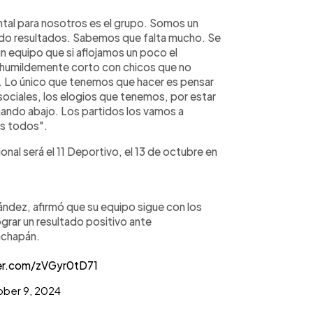
al para nosotros es el grupo. Somos un
ndo resultados. Sabemos que falta mucho. Se
n equipo que si aflojamos un poco el
 humildemente corto con chicos que no
ón. Lo único que tenemos que hacer es pensar
 sociales, los elogios que tenemos, por estar
inando abajo. Los partidos los vamos a
os todos".
ional será el 11 Deportivo, el 13 de octubre en
nández, afirmó que su equipo sigue con los
ograr un resultado positivo ante
achapán.
ter.com/zVGyr0tD71
ber 9, 2024