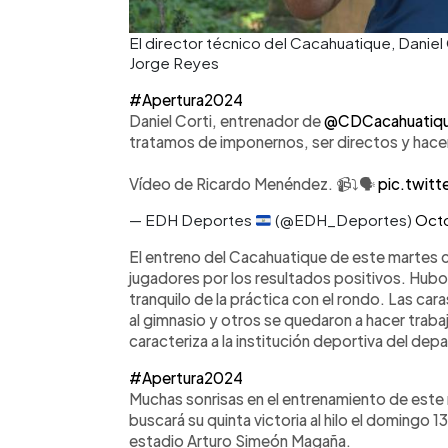
El director técnico del Cacahuatique, Daniel 
Jorge Reyes
#Apertura2024
Daniel Corti, entrenador de
@CDCacahuatiq
tratamos de imponernos, ser directos y hacerl
Vídeo de Ricardo Menéndez. 📹⤵️🗣️
pic.twit
— EDH Deportes
(@EDH_Deportes)
Octo
El entreno del Cacahuatique de este martes c
jugadores por los resultados positivos. Hub
tranquilo de la práctica con el rondo. Las car
al gimnasio y otros se quedaron a hacer trabaj
caracteriza a la institución deportiva del de
#Apertura2024
Muchas sonrisas en el entrenamiento de este 
buscará su quinta victoria al hilo el domingo 
estadio Arturo Simeón Magaña.