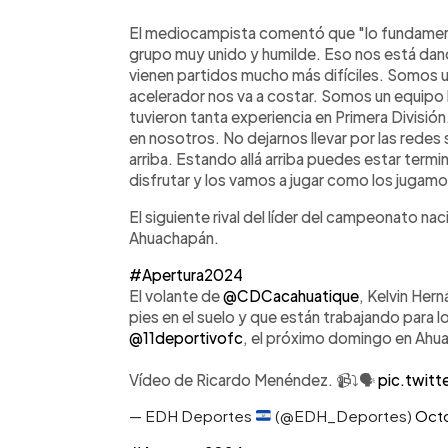
El mediocampista comentó que "lo fundament
grupo muy unido y humilde. Eso nos está da
vienen partidos mucho más difíciles. Somos u
acelerador nos va a costar. Somos un equipo
tuvieron tanta experiencia en Primera Divisi
en nosotros. No dejarnos llevar por las redes
arriba. Estando allá arriba puedes estar term
disfrutar y los vamos a jugar como los jugam
El siguiente rival del líder del campeonato nac
Ahuachapán.
#Apertura2024
El volante de
@CDCacahuatique
, Kelvin Her
pies en el suelo y que están trabajando para l
@11deportivofc
, el próximo domingo en Ahu
Vídeo de Ricardo Menéndez. 📹⤵️🗣️
pic.twit
— EDH Deportes
(@EDH_Deportes)
Octo