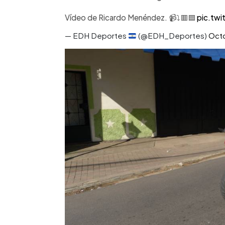
Vídeo de Ricardo Menéndez. 📹⤵️🟥🟦
pic.tw
— EDH Deportes
(@EDH_Deportes)
Octo