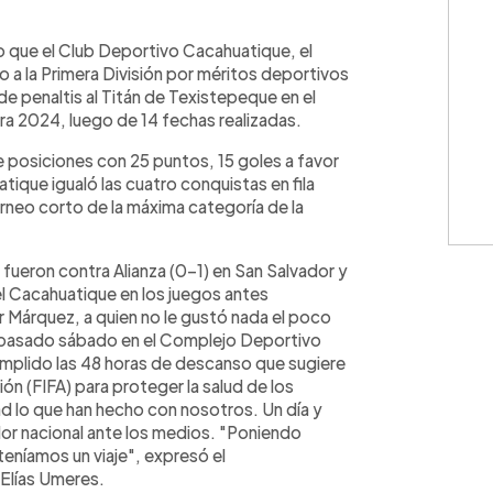
WhatsApp
Copiar link
 que el Club Deportivo Cacahuatique, el
 a la Primera División por méritos deportivos
 de penaltis al Titán de Texistepeque en el
tura 2024, luego de 14 fechas realizadas.
de posiciones con 25 puntos, 15 goles a favor
ique igualó las cuatro conquistas en fila
orneo corto de la máxima categoría de la
 fueron contra Alianza (0-1) en San Salvador y
del Cacahuatique en los juegos antes
 Márquez, a quien no le gustó nada el poco
l pasado sábado en el Complejo Deportivo
mplido las 48 horas de descanso que sugiere
ón (FIFA) para proteger la salud de los
ad lo que han hecho con nosotros. Un día y
r nacional ante los medios. "Poniendo
eníamos un viaje", expresó el
Elías Umeres.