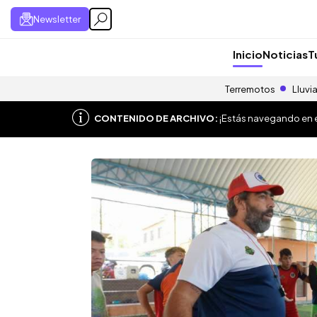
Newsletter
Inicio
Noticias
T
Terremotos
Lluvi
CONTENIDO DE ARCHIVO:
¡Estás navegando en el