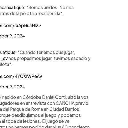
cahuatique
: "Somos unidos. No nos
trás de la pelota a recuperarla".
ter.com/rxApBuaHkO
ber 9, 2024
atique
: "Cuando tenemos que jugar,
C_sv
nos propusimos jugar, tuvimos espacio y
elota".
ter.com/4YCXIWPeAV
ber 9, 2024
l nacido en Córdoba Daniel Corti, alzó la voz
s jugadores en entrevista con CANCHA previo
ca del Parque de Roma en Ciudad Barrios.
porque desdibujamos el juego y podemos
al tope de lesiones. El juego se ve
tros no hemos podido dar ni un 60 por ciento