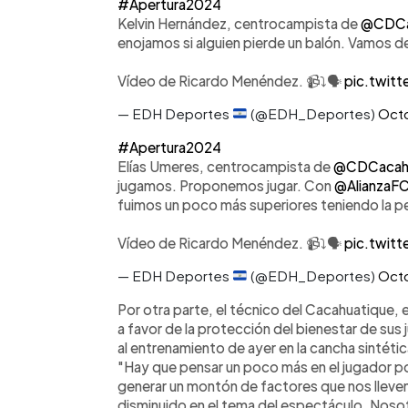
#Apertura2024
Kelvin Hernández, centrocampista de
@CDCa
enojamos si alguien pierde un balón. Vamos de
Vídeo de Ricardo Menéndez. 📹⤵️🗣️
pic.twit
— EDH Deportes
(@EDH_Deportes)
Octo
#Apertura2024
Elías Umeres, centrocampista de
@CDCacahu
jugamos. Proponemos jugar. Con
@AlianzaF
fuimos un poco más superiores teniendo la p
Vídeo de Ricardo Menéndez. 📹⤵️🗣️
pic.twit
— EDH Deportes
(@EDH_Deportes)
Octo
Por otra parte, el técnico del Cacahuatique, e
a favor de la protección del bienestar de su
al entrenamiento de ayer en la cancha sintéti
"Hay que pensar un poco más en el jugador 
generar un montón de factores que nos lleven 
disminuido en el tema del espectáculo. Noso