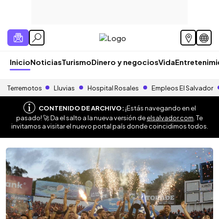
Inicio
Noticias
Turismo
Dinero y negocios
Vida
Entretenim
Terremotos
Lluvias
Hospital Rosales
Empleos El Salvador
CONTENIDO DE ARCHIVO:
¡Estás navegando en el
pasado! 🚀 Da el salto a la nueva versión de
elsalvador.com
. Te
invitamos a visitar el nuevo portal país donde coincidimos todos.