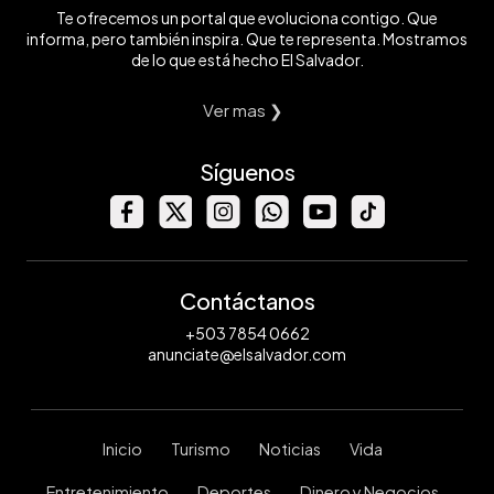
Te ofrecemos un portal que evoluciona contigo. Que
informa, pero también inspira. Que te representa. Mostramos
de lo que está hecho El Salvador.
Ver mas ❯
Síguenos
Contáctanos
+503 7854 0662
anunciate@elsalvador.com
Inicio
Turismo
Noticias
Vida
Entretenimiento
Deportes
Dinero y Negocios