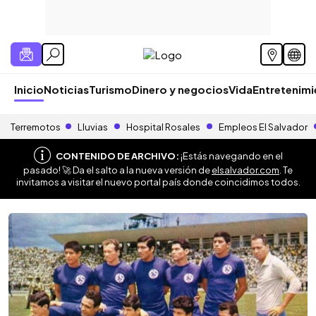
Inicio
Noticias
Turismo
Dinero y negocios
Vida
Entretenim
Terremotos
Lluvias
Hospital Rosales
Empleos El Salvador
CONTENIDO DE ARCHIVO:
¡Estás navegando en el
pasado! 🚀 Da el salto a la nueva versión de
elsalvador.com
. Te
invitamos a visitar el nuevo portal país donde coincidimos todos.