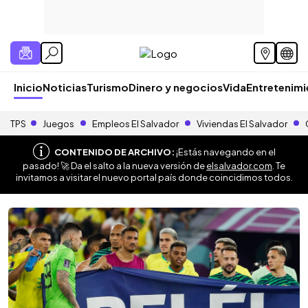
Inicio
Noticias
Turismo
Dinero y negocios
Vida
Entretenim
TPS
Juegos
Empleos El Salvador
Viviendas El Salvador
CONTENIDO DE ARCHIVO:
¡Estás navegando en el
pasado! 🚀 Da el salto a la nueva versión de
elsalvador.com
. Te
invitamos a visitar el nuevo portal país donde coincidimos todos.