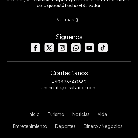
de lo que está hecho El Salvador.
Ver mas ❯
Síguenos
Contáctanos
+503 7854 0662
anunciate@elsalvador.com
Inicio
Turismo
Noticias
Vida
Entretenimiento
Deportes
Dinero y Negocios