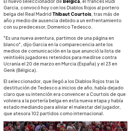
Escuchar artículo
El nuevo seleccionador de
Bélgica
, el francés Rudi
Garcia, convocó hoy con los Diablos Rojos al portero
belga del Real Madrid
Thibaut Courtois
, tras más de
año y medio de ausencia debido a un enfrentamiento
con su predecesor, Domenico Tedesco.
"Es una nueva aventura, partimos de una página en
blanco", dijo Garcia en la comparecencia ante los
medios de comunicación en la que anunció la lista de
veintiséis jugadores retenidos para medirse contra
Ucrania el 20 de marzo en Murcia (España) y el 23 en
Genk (Bélgica).
El seleccionador, que llegó a los Diablos Rojos tras la
destitución de Tedesco a inicios de año, había dejado
claro que su intención era convencer a Courtois de que
volviera a la portería belga en esta nueva etapa y había
estado mediando para aliviar el malestar del jugador,
que atesora 102 partidos como internacional.