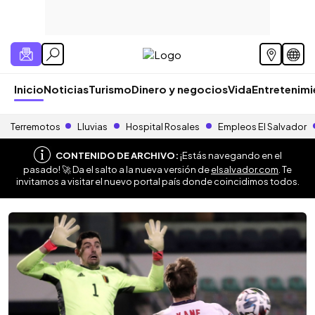
Inicio
Noticias
Turismo
Dinero y negocios
Vida
Entretenim
Terremotos
Lluvias
Hospital Rosales
Empleos El Salvador
CONTENIDO DE ARCHIVO:
¡Estás navegando en el
pasado! 🚀 Da el salto a la nueva versión de
elsalvador.com
. Te
invitamos a visitar el nuevo portal país donde coincidimos todos.