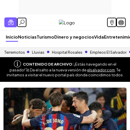
Inicio
Noticias
Turismo
Dinero y negocios
Vida
Entretenim
Terremotos
Lluvias
Hospital Rosales
Empleos El Salvador
CONTENIDO DE ARCHIVO:
¡Estás navegando en el
pasado! 🚀 Da el salto a la nueva versión de
elsalvador.com
. Te
invitamos a visitar el nuevo portal país donde coincidimos todos.