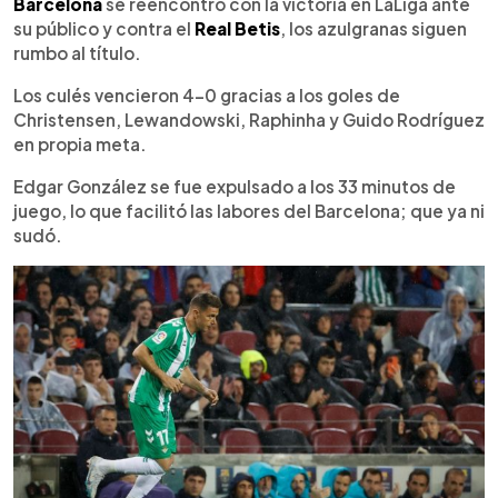
Escuchar artículo
Barcelona
se reencontró con la victoria en LaLiga ante
su público y contra el
Real Betis
, los azulgranas siguen
rumbo al título.
Los culés vencieron 4-0 gracias a los goles de
Christensen, Lewandowski, Raphinha y Guido Rodríguez
en propia meta.
Edgar González se fue expulsado a los 33 minutos de
juego, lo que facilitó las labores del Barcelona; que ya ni
sudó.