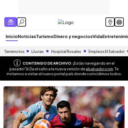
Inicio
Noticias
Turismo
Dinero y negocios
Vida
Entretenim
Terremotos
Lluvias
Hospital Rosales
Empleos El Salvador
CONTENIDO DE ARCHIVO:
¡Estás navegando en el
pasado! 🚀 Da el salto a la nueva versión de
elsalvador.com
. Te
invitamos a visitar el nuevo portal país donde coincidimos todos.