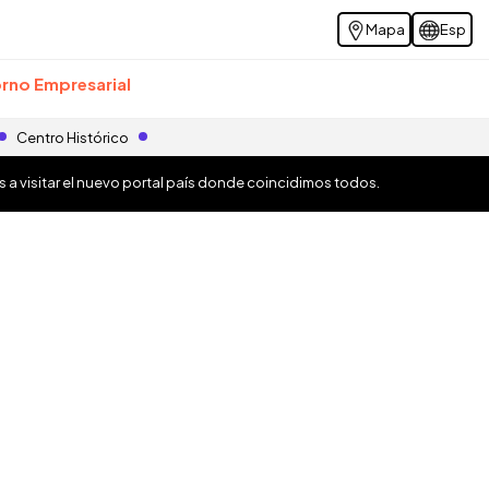
Mapa
Esp
rno Empresarial
Centro Histórico
os a visitar el nuevo portal país donde coincidimos todos.