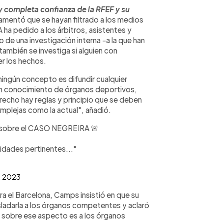
y completa confianza de la RFEF y su
amentó que se hayan filtrado a los medios
ha pedido a los árbitros, asistentes y
e una investigación interna -a la que han
mbién se investiga si alguien con
r los hechos.
ngún concepto es difundir cualquier
en conocimiento de órganos deportivos,
recho hay reglas y principio que se deben
mplejas como la actual", añadió.
obre el CASO NEGREIRA 🚨
idades pertinentes..."
, 2023
a el Barcelona, Camps insistió en que su
sladarla a los órganos competentes y aclaró
n sobre ese aspecto es a los órganos