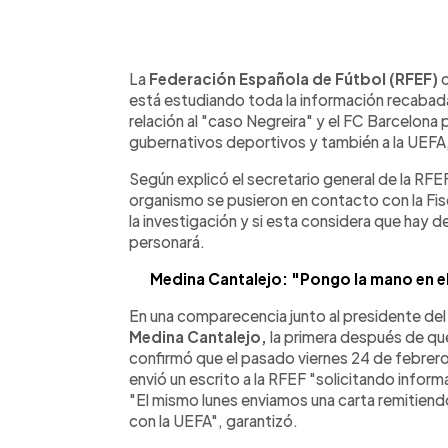
0:00
Facebook
Twitter
►
Escuchar artículo
La
Federación Española de Fútbol (RFEF)
está estudiando toda la información recabada 
relación al "caso Negreira" y el FC Barcelona p
gubernativos deportivos y también a la UEFA, 
Según explicó el secretario general de la RFE
organismo se pusieron en contacto con la Fisc
la investigación y si esta considera que hay d
personará.
Medina Cantalejo: "Pongo la mano en el
En una comparecencia junto al presidente de
Medina Cantalejo,
la primera después de que 
confirmó que el pasado viernes 24 de febrer
envió un escrito a la RFEF "solicitando infor
"El mismo lunes enviamos una carta remitien
con la UEFA", garantizó.