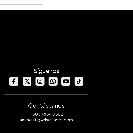
Síguenos
Contáctanos
+503 7854 0662
anunciate@elsalvador.com