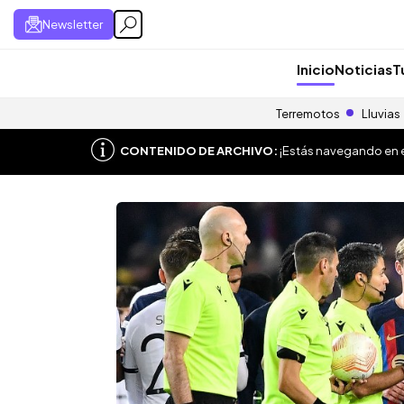
Newsletter
Inicio
Noticias
T
Terremotos
Lluvias
CONTENIDO DE ARCHIVO:
¡Estás navegando en el