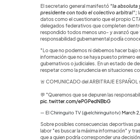
El secretario general manifestó
"la absoluta 
presidente con todo el colectivo arbitral";
l
datos como el cuestionario que el propio CTA 
delegados federativos que completen dentro d
respondido todos menos uno- y avanzó que ta
responsabilidad gubernamental podía conoce
"Lo que no podemos ni debemos hacer bajo ni
información que no se haya puesto primero 
gubernativos o judiciales. En un estado de de
respetar como la prudencia en situaciones co
🚨 COMUNICADO del ARBITRAJE ESPAÑOL s
💬 "Queremos que se depuren las responsabil
pic.twitter.com/ePGPedNBbG
— El Chiringuito TV (@elchiringuitotv)
March 2
Sobre posibles consecuencias deportivas par
labor "es buscar la máxima información" y tra
que a quien podría corresponder una decisió