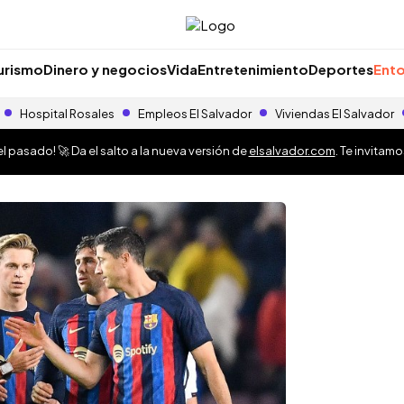
urismo
Dinero y negocios
Vida
Entretenimiento
Deportes
Ento
Hospital Rosales
Empleos El Salvador
Viviendas El Salvador
 pasado! 🚀 Da el salto a la nueva versión de
elsalvador.com
. Te invitam