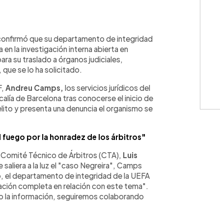
WhatsApp
Copiar link
confirmó que su departamento de integridad
en la investigación interna abierta en
ara su traslado a órganos judiciales,
que se lo ha solicitado.
F,
Andreu Camps,
los servicios jurídicos del
alía de Barcelona tras conocerse el inicio de
elito y presenta una denuncia el organismo se
 fuego por la honradez de los árbitros"
l Comité Técnico de Árbitros (CTA),
Luis
saliera a la luz el "caso Negreira", Camps
o, el departamento de integridad de la UEFA
mación completa en relación con este tema".
do la información, seguiremos colaborando