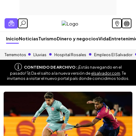
Inicio
Noticias
Turismo
Dinero y negocios
Vida
Entretenim
Terremotos
Lluvias
Hospital Rosales
Empleos El Salvador
CONTENIDO DE ARCHIVO:
¡Estás navegando en el
pasado! 🚀 Da el salto a la nueva versión de
elsalvador.com
. Te
invitamos a visitar el nuevo portal país donde coincidimos todos.