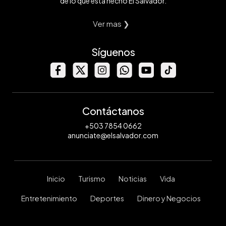
de lo que está hecho El Salvador.
Ver mas ❯
Síguenos
Contáctanos
+503 7854 0662
anunciate@elsalvador.com
Inicio
Turismo
Noticias
Vida
Entretenimiento
Deportes
Dinero y Negocios