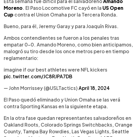
Escuchar artículo
Esta semana fue difícil para el salvadoreño
Amando
Moreno
. El Paso Locomotive FC cayó en la
US Open
Cup
contra el Union Omaha por la Tercera Ronda.
Bueno, para él, Jeremy Garay y para Joaquín Rivas.
Ambos contendientes se fueron a los penales tras
empatar 0-0. Amando Moreno, como bien anticipamos,
malogró su tiro desde los once metros pero en tiempo
reglamentario:
imagine if our best athletes were NFL kickers
pic.twitter.com/JC8RJPA7DB
— John Morrissey (@USLTactics)
April 18, 2024
El Paso quedó eliminado y Union Omaha se las verá
contra Sporting Kansas en la siguiente etapa.
En la otra fase quedan representantes salvadoreños en
Oakland Roots, Colorado Springs Switchbacks, Orange
County, Tampa Bay Rowdies, Las Vegas Lights, Seattle