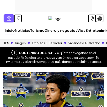
Inicio
Noticias
Turismo
Dinero y negocios
Vida
Entretenim
TPS
Juegos
Empleos El Salvador
Viviendas El Salvador
CONTENIDO DE ARCHIVO:
¡Estás navegando en el
pasado! 🚀 Da el salto a la nueva versión de
elsalvador.com
. Te
invitamos a visitar el nuevo portal país donde coincidimos todos.