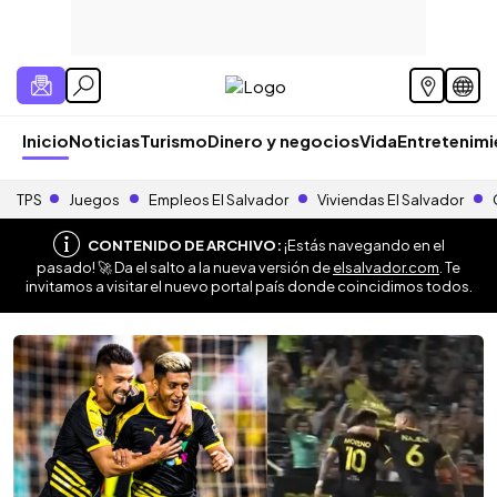
Inicio
Noticias
Turismo
Dinero y negocios
Vida
Entretenim
TPS
Juegos
Empleos El Salvador
Viviendas El Salvador
CONTENIDO DE ARCHIVO:
¡Estás navegando en el
pasado! 🚀 Da el salto a la nueva versión de
elsalvador.com
. Te
invitamos a visitar el nuevo portal país donde coincidimos todos.