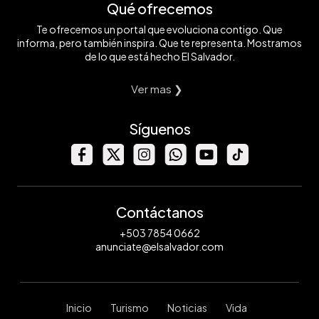
Qué ofrecemos
Te ofrecemos un portal que evoluciona contigo. Que
informa, pero también inspira. Que te representa. Mostramos
de lo que está hecho El Salvador.
Ver mas ❯
Síguenos
Contáctanos
+503 7854 0662
anunciate@elsalvador.com
Inicio
Turismo
Noticias
Vida