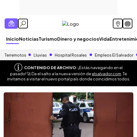
Inicio
Noticias
Turismo
Dinero y negocios
Vida
Entretenim
Terremotos
Lluvias
Hospital Rosales
Empleos El Salvador
CONTENIDO DE ARCHIVO:
¡Estás navegando en el
pasado! 🚀 Da el salto a la nueva versión de
elsalvador.com
. Te
invitamos a visitar el nuevo portal país donde coincidimos todos.