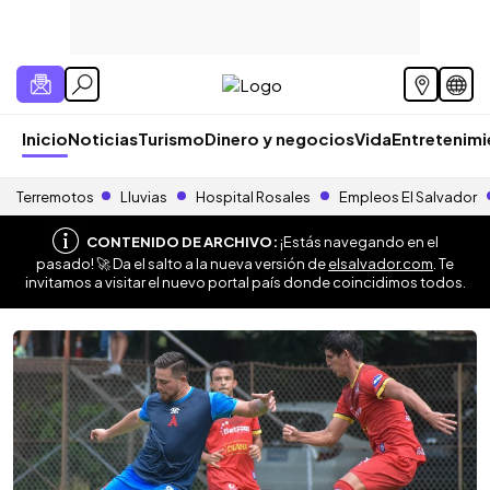
Inicio
Noticias
Turismo
Dinero y negocios
Vida
Entretenim
Terremotos
Lluvias
Hospital Rosales
Empleos El Salvador
CONTENIDO DE ARCHIVO:
¡Estás navegando en el
pasado! 🚀 Da el salto a la nueva versión de
elsalvador.com
. Te
invitamos a visitar el nuevo portal país donde coincidimos todos.