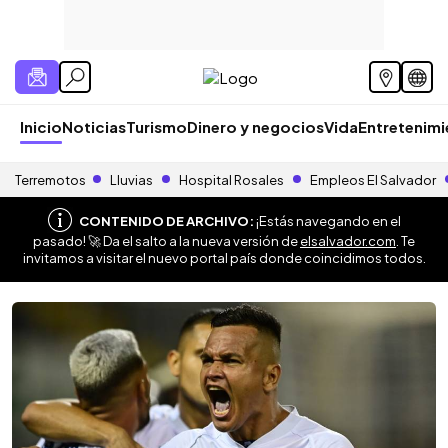
Inicio
Noticias
Turismo
Dinero y negocios
Vida
Entretenim
Terremotos
Lluvias
Hospital Rosales
Empleos El Salvador
CONTENIDO DE ARCHIVO:
¡Estás navegando en el
pasado! 🚀 Da el salto a la nueva versión de
elsalvador.com
. Te
invitamos a visitar el nuevo portal país donde coincidimos todos.