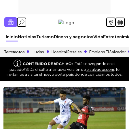
Inicio
Noticias
Turismo
Dinero y negocios
Vida
Entretenim
Terremotos
Lluvias
Hospital Rosales
Empleos El Salvador
CONTENIDO DE ARCHIVO:
¡Estás navegando en el
pasado! 🚀 Da el salto a la nueva versión de
elsalvador.com
. Te
invitamos a visitar el nuevo portal país donde coincidimos todos.