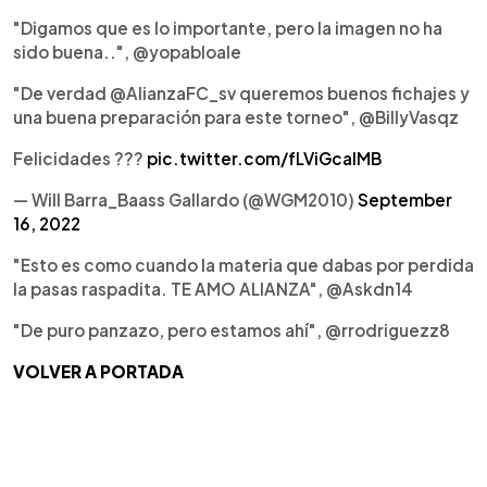
"Digamos que es lo importante, pero la imagen no ha
sido buena..", @yopabloale
"De verdad @AlianzaFC_sv queremos buenos fichajes y
una buena preparación para este torneo", @BillyVasqz
Felicidades ???
pic.twitter.com/fLViGcaIMB
— Will Barra_Baass Gallardo (@WGM2010)
September
16, 2022
"Esto es como cuando la materia que dabas por perdida
la pasas raspadita. TE AMO ALIANZA", @Askdn14
"De puro panzazo, pero estamos ahí", @rrodriguezz8
VOLVER A PORTADA