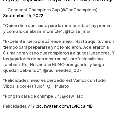
— Concacaf Champions Cup (@TheChampions)
September 16, 2022
"Quien diría que hasta para la mediocridad hay premio,
y como lo celebran, increíble", @fonse_mar
"Excelente, pero prepárense mejor. Hasta aquí tuvieron
tiempo para prepararse y no lo hicieron. Aceleraron a
última hora y creo que rompieron a algunos jugadores. Y
los jugadores deben mostrar más profesionalismo
también. Pd. No vendan HUMO arengando, y luego
quedan debiendo", @raulmendez_007
"Felicidades mejores perdedores! Vamos con todo
Vlbos, a por el título", @__Mulato__
"Pongan cara de chumpe...", @osw_afc
Felicidades ???
pic.twitter.com/fLViGcaIMB