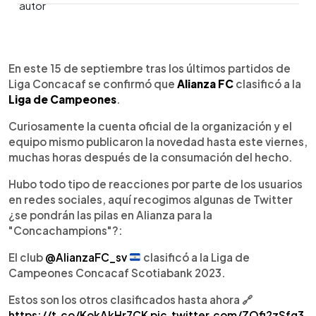
0:00
►
Escuchar artículo
En este 15 de septiembre tras los últimos partidos de
Liga Concacaf se confirmó que
Alianza FC
clasificó a la
Liga de Campeones
.
Curiosamente la cuenta oficial de la organización y el
equipo mismo publicaron la novedad hasta este viernes,
muchas horas después de la consumación del hecho.
Hubo todo tipo de reacciones por parte de los usuarios
en redes sociales, aquí recogimos algunas de Twitter
¿se pondrán las pilas en Alianza para la
"Concachampions"?:
El club
@AlianzaFC_sv
clasificó a la Liga de
Campeones Concacaf Scotiabank 2023.
Estos son los otros clasificados hasta ahora 🔗
https://t.co/KokAkHr7CK
pic.twitter.com/ZOfi2zSfg3