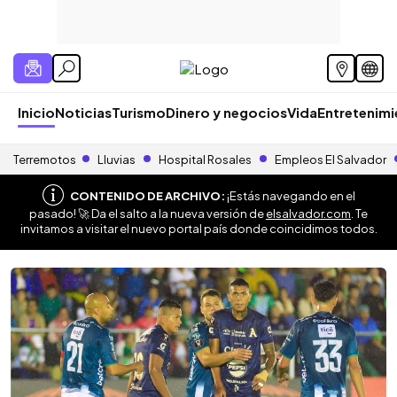
Inicio
Noticias
Turismo
Dinero y negocios
Vida
Entretenim
Terremotos
Lluvias
Hospital Rosales
Empleos El Salvador
CONTENIDO DE ARCHIVO:
¡Estás navegando en el
pasado! 🚀 Da el salto a la nueva versión de
elsalvador.com
. Te
invitamos a visitar el nuevo portal país donde coincidimos todos.