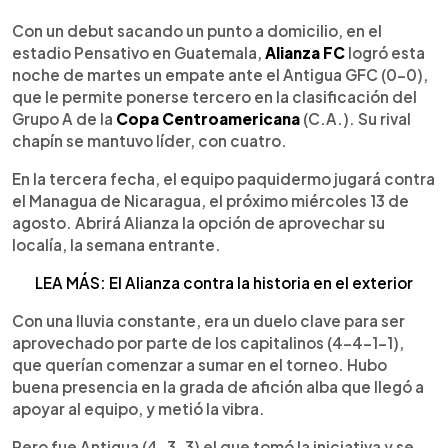
0:00
►
Escuchar artículo
Con un debut sacando un punto a domicilio, en el
estadio Pensativo en Guatemala,
Alianza FC
logró esta
noche de martes un empate ante el Antigua GFC (0-0),
que le permite ponerse tercero en la clasificación del
Grupo A de la
Copa Centroamericana
(C.A.). Su rival
chapín se mantuvo líder, con cuatro.
En la tercera fecha, el equipo paquidermo jugará contra
el Managua de Nicaragua, el próximo miércoles 13 de
agosto. Abrirá Alianza la opción de aprovechar su
localía, la semana entrante.
LEA MÁS: El Alianza contra la historia en el exterior
Con una lluvia constante, era un duelo clave para ser
aprovechado por parte de los capitalinos (4-4-1-1),
que querían comenzar a sumar en el torneo. Hubo
buena presencia en la grada de afición alba que llegó a
apoyar al equipo, y metió la vibra.
Pero fue Antigua (4-3-3) el que tomó la iniciativa y se